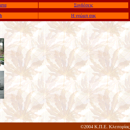
ατα
Συνδέσεις
sh
Η γνώμη σας
©2004 Κ.Π.Ε. Κλειτορίας